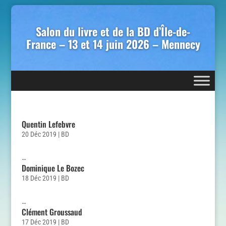
Salon du livre et de la BD d’Île-de-
France – 13 et 14 juin 2026 – Mennecy
Quentin Lefebvre
20 Déc 2019
|
BD
…
Dominique Le Bozec
18 Déc 2019
|
BD
…
Clément Groussaud
17 Déc 2019
|
BD