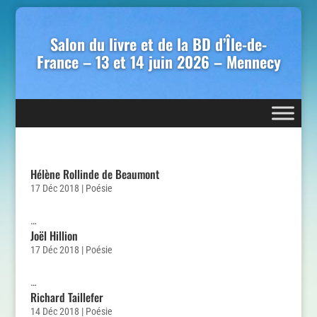
Salon du livre et de la BD d’Île-de-
France – 13 et 14 juin 2026 – Mennecy
Hélène Rollinde de Beaumont
17 Déc 2018
|
Poésie
…
Joël Hillion
17 Déc 2018
|
Poésie
…
Richard Taillefer
14 Déc 2018
|
Poésie