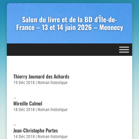
Salon du livre et de la BD d’Île-de-
France – 13 et 14 juin 2026 – Mennecy
Thierry Joumard des Achards
19 Déc 2018
|
Roman historique
…
Mireille Calmel
18 Déc 2018
|
Roman historique
…
Jean-Christophe Portes
14 Déc 2018
|
Roman historique