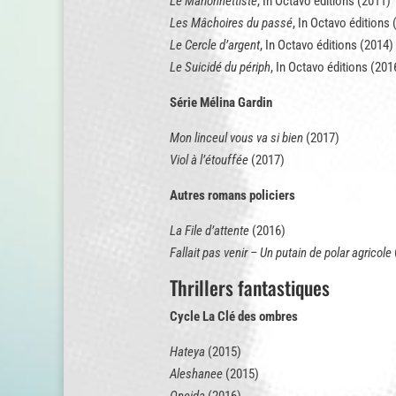
Le Marionnettiste
, In Octavo éditions (2011)
Les Mâchoires du passé
, In Octavo éditions
Le Cercle d’argent
, In Octavo éditions (2014)
Le Suicidé du périph
, In Octavo éditions (201
Série Mélina Gardin
Mon linceul vous va si bien
(2017)
Viol à l’étouffée
(2017)
Autres romans policiers
La File d’attente
(2016)
Fallait pas venir – Un putain de polar agricole
Thrillers fantastiques
Cycle La Clé des ombres
Hateya
(2015)
Aleshanee
(2015)