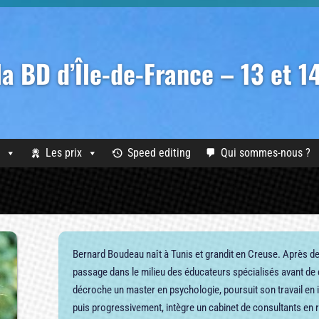
 la BD d’Île-de-France – 13 et 
Les prix
Speed editing
Qui sommes-nous ?
Bernard Boudeau naît à Tunis et grandit en Creuse. Après des
passage dans le milieu des éducateurs spécialisés avant de de
décroche un master en psychologie, poursuit son travail en i
puis progressivement, intègre un cabinet de consultants e