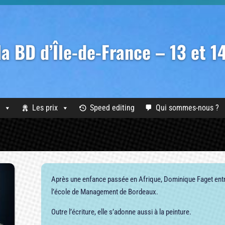
 la BD d’Île-de-France – 13 et 
Les prix
Speed editing
Qui sommes-nous ?
Après une enfance passée en Afrique, Dominique Faget entre
l’école de Management de Bordeaux.
Outre l’écriture, elle s’adonne aussi à la peinture.