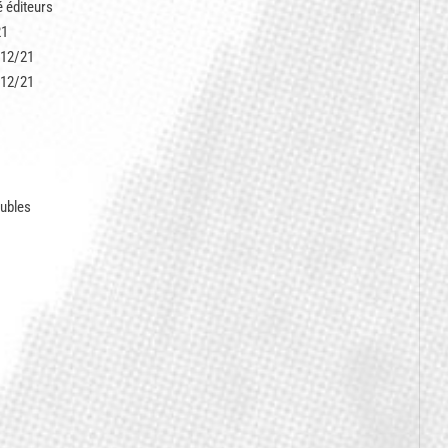
 éditeurs
21
 12/21
 12/21
oubles