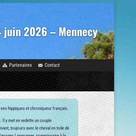
14 juin 2026 – Mennecy
Partenaires
Contact
urses hippiques et chroniqueur français.
 Il y met en vedette un couple
uivant, toujours avec le cheval en toile de
, Georges Langsamer, commissaire à la