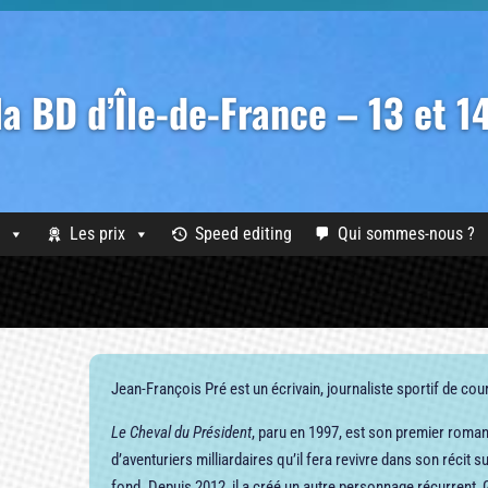
 la BD d’Île-de-France – 13 et 
Les prix
Speed editing
Qui sommes-nous ?
Jean-François Pré est un écrivain, journaliste sportif de co
Le Cheval du Président
, paru en 1997, est son premier roman.
d’aventuriers milliardaires qu’il fera revivre dans son récit s
fond. Depuis 2012, il a créé un autre personnage récurrent