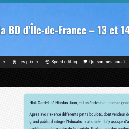
 la BD d’Île-de-France – 13 et 
Les prix
Speed editing
Qui sommes-nous ?
Nick Gardel, né Nicolas Juan, est un écrivain et un enseignan
Après avoir exercé différents petits boulots, dont vendeur 
grand public, il intègre l’Éducation nationale. Il s’y occupe 
système scolaire voire de la société. Professeur des écoles, i